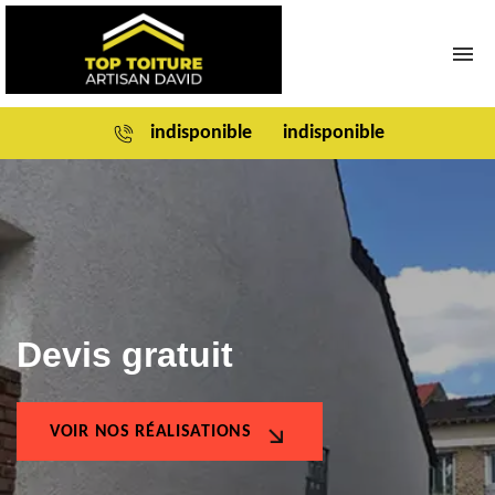
indisponible
indisponible
ARTISAN COUVREUR 37 À MONTLOUIS SUR LOIRE
NETTOYAGE ET RAVALEMENT DE FAÇADE 37
NETTOYAGE DEMOUSSAGE DE TOITURE 37
PEINTURE INTÉRIEUR ET EXTÉRIEUR 37
URGENCE ET DEPANNAGE FUITE TOITURE 37
Devis gratuit
POSE ET CHANGEMENT DE GOUTTIÈRES 37
CHARPENTIER ZINGUEUR 37
VOIR NOS RÉALISATIONS
RÉSINE ET PEINTURE SUR TOITURE 37
RAMONAGE 37