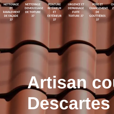
NETTOYAGE
NETTOYAGE
PEINTURE
URGENCE ET
POSE ET
C
ET
DEMOUSSAGE
INTÉRIEUR
DEPANNAGE
CHANGEMENT
RAVALEMENT
DE TOITURE
ET
FUITE
DE
DE FAÇADE
37
EXTÉRIEUR
TOITURE 37
GOUTTIÈRES
37
37
37
Artisan co
Descartes