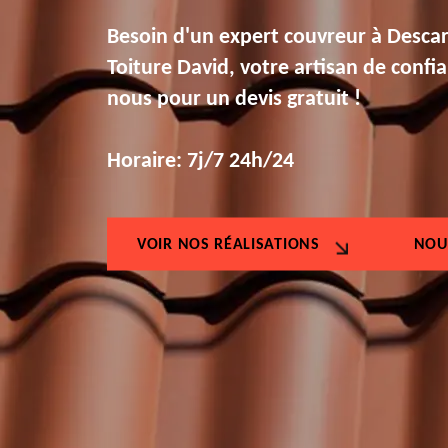
Besoin d'un expert couvreur à Desca
Toiture David, votre artisan de confi
nous pour un devis gratuit !
Horaire: 7j/7 24h/24
VOIR NOS RÉALISATIONS
NOU